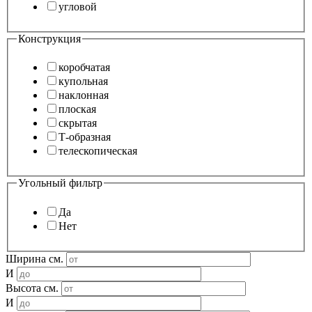
угловой
Конструкция
коробчатая
купольная
наклонная
плоская
скрытая
Т-образная
телескопическая
Угольный фильтр
Да
Нет
Ширина см.
И
Высота см.
И