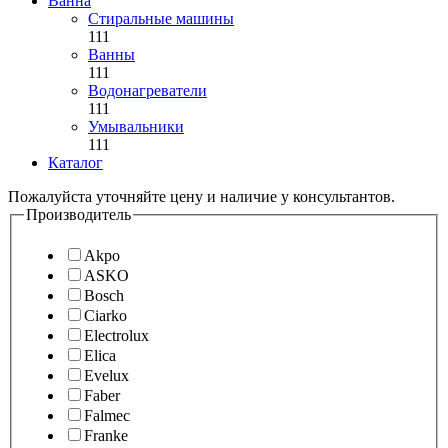
Ванна
Стиральные машины
111
Ванны
111
Водонагреватели
111
Умывальники
111
Каталог
Пожалуйста уточняйте цену и наличие у консультантов.
Производитель
Akpo
ASKO
Bosch
Ciarko
Electrolux
Elica
Evelux
Faber
Falmec
Franke