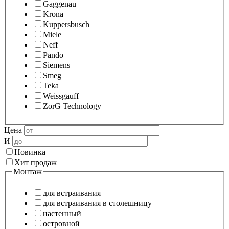
Gaggenau
Krona
Kuppersbusch
Miele
Neff
Pando
Siemens
Smeg
Teka
Weissgauff
ZorG Technology
Цена
И
Новинка
Хит продаж
Монтаж
для встраивания
для встраивания в столешницу
настенный
островной