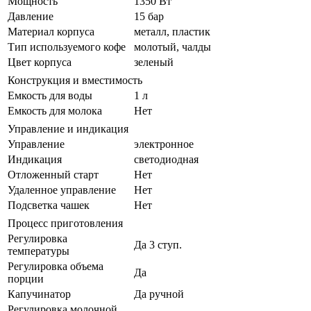
Мощность
1350 Вт
Давление
15 бар
Материал корпуса
металл, пластик
Тип используемого кофе
молотый, чалды
Цвет корпуса
зеленый
Конструкция и вместимость
Емкость для воды
1 л
Емкость для молока
Нет
Управление и индикация
Управление
электронное
Индикация
светодиодная
Отложенный старт
Нет
Удаленное управление
Нет
Подсветка чашек
Нет
Процесс приготовления
Регулировка
Да 3 ступ.
температуры
Регулировка объема
Да
порции
Капучинатор
Да ручной
Регулировка молочной