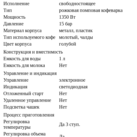
Исполнение
свободностоящее
Тип
рожковая помповая кофеварка
Мощность
1350 Вт
Давление
15 бар
Материал корпуса
металл, пластик
Тип используемого кофе
молотый, чалды
Цвет корпуса
голубой
Конструкция и вместимость
Емкость для воды
1 л
Емкость для молока
Нет
Управление и индикация
Управление
электронное
Индикация
светодиодная
Отложенный старт
Нет
Удаленное управление
Нет
Подсветка чашек
Нет
Процесс приготовления
Регулировка
Да 3 ступ.
температуры
Регулировка объема
Да