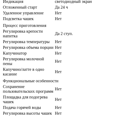
Индикация
светодиодный экран
Отложенный старт
Да 24 ч
Удаленное управление
Нет
Подсветка чашек
Нет
Процесс приготовления
Регулировка крепости
Да 2 ступ.
напитка
Регулировка температуры
Нет
Регулировка объема порции
Нет
Капучинатор
Нет
Регулировка молочной
Нет
пены
Капучино/латте в одно
Нет
касание
Функциональные особенности
Сохранение
Нет
пользовательских программ
Площадка для подогрева
Нет
чашек
Подача горячей воды
Нет
Регулировка высоты чашек
Нет