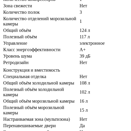
Зона свежести
Нет
Количество полок
3
Количество отделений морозильной
1
камеры
Общий объём
124 л
Полезный объём
117 л
Управление
электронное
Класс энергоэффективности
A+
Уровень шума
39 дБ
Ретродизайн
Нет
Конструкция и вместимость
Специальная отделка
Нет
Общий объём холодильной камеры
108 л
Полезный объём холодильной
102 л
камеры
Общий объём морозильной камеры
16 л
Полезный объём морозильной
15 л
камеры
Настраиваемая зона (мультизона)
Нет
Перенавешиваемые двери
Да