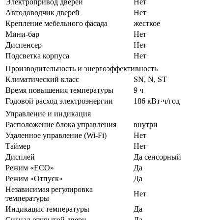
Электропривод дверей
Нет
Автодоводчик дверей
Нет
Крепление мебельного фасада
жесткое
Мини-бар
Нет
Диспенсер
Нет
Подсветка корпуса
Нет
Производительность и энергоэффективность
Климатический класс
SN, N, ST
Время повышения температуры
9 ч
Годовой расход электроэнергии
186 кВт·ч/год
Управление и индикация
Расположение блока управления
внутри
Удаленное управление (Wi-Fi)
Нет
Таймер
Нет
Дисплей
Да сенсорный
Режим «ECO»
Да
Режим «Отпуск»
Да
Независимая регулировка
Нет
температуры
Индикация температуры
Да
Сигнал открытой двери
Да