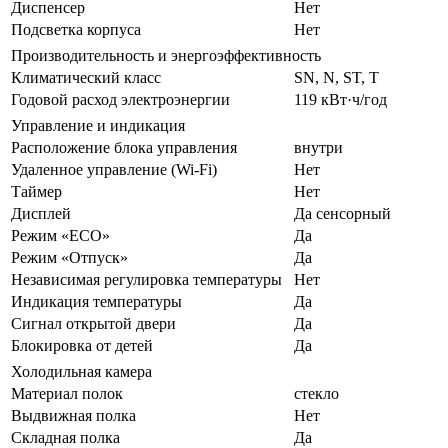
Диспенсер
Нет
Подсветка корпуса
Нет
Производительность и энергоэффективность
Климатический класс
SN, N, ST, T
Годовой расход электроэнергии
119 кВт·ч/год
Управление и индикация
Расположение блока управления
внутри
Удаленное управление (Wi-Fi)
Нет
Таймер
Нет
Дисплей
Да сенсорный
Режим «ECO»
Да
Режим «Отпуск»
Да
Независимая регулировка температуры
Нет
Индикация температуры
Да
Сигнал открытой двери
Да
Блокировка от детей
Да
Холодильная камера
Материал полок
стекло
Выдвижная полка
Нет
Складная полка
Да