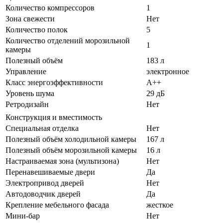
Количество компрессоров
1
Зона свежести
Нет
Количество полок
5
Количество отделений морозильной
1
камеры
Полезный объём
183 л
Управление
электронное
Класс энергоэффективности
A++
Уровень шума
29 дБ
Ретродизайн
Нет
Конструкция и вместимость
Специальная отделка
Нет
Полезный объём холодильной камеры
167 л
Полезный объём морозильной камеры
16 л
Настраиваемая зона (мультизона)
Нет
Перенавешиваемые двери
Да
Электропривод дверей
Нет
Автодоводчик дверей
Да
Крепление мебельного фасада
жесткое
Мини-бар
Нет