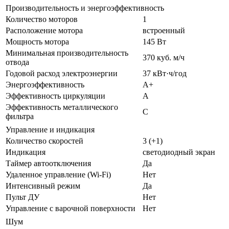
Производительность и энергоэффективность
Количество моторов
1
Расположение мотора
встроенный
Мощность мотора
145 Вт
Минимальная производительность
370 куб. м/ч
отвода
Годовой расход электроэнергии
37 кВт·ч/год
Энергоэффективность
A+
Эффективность циркуляции
A
Эффективность металлического
C
фильтра
Управление и индикация
Количество скоростей
3 (+1)
Индикация
светодиодный экран
Таймер автоотключения
Да
Удаленное управление (Wi-Fi)
Нет
Интенсивный режим
Да
Пульт ДУ
Нет
Управление с варочной поверхности
Нет
Шум