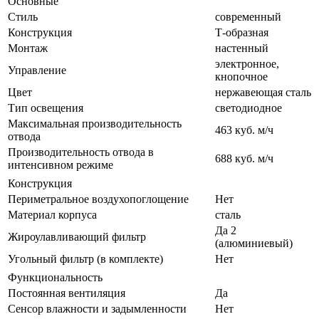
Основные
Стиль
современный
Конструкция
Т-образная
Монтаж
настенный
электронное,
Управление
кнопочное
Цвет
нержавеющая сталь
Тип освещения
светодиодное
Максимальная производительность
463 куб. м/ч
отвода
Производительность отвода в
688 куб. м/ч
интенсивном режиме
Конструкция
Периметральное воздухопоглощение
Нет
Материал корпуса
сталь
Да 2
Жироулавливающий фильтр
(алюминиевый)
Угольный фильтр (в комплекте)
Нет
Функциональность
Постоянная вентиляция
Да
Сенсор влажности и задымленности
Нет