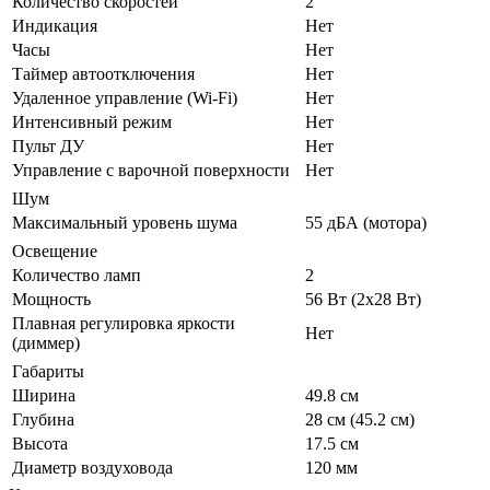
Количество скоростей
2
Индикация
Нет
Часы
Нет
Таймер автоотключения
Нет
Удаленное управление (Wi-Fi)
Нет
Интенсивный режим
Нет
Пульт ДУ
Нет
Управление с варочной поверхности
Нет
Шум
Максимальный уровень шума
55 дБА (мотора)
Освещение
Количество ламп
2
Мощность
56 Вт (2x28 Вт)
Плавная регулировка яркости
Нет
(диммер)
Габариты
Ширина
49.8 см
Глубина
28 см (45.2 см)
Высота
17.5 см
Диаметр воздуховода
120 мм