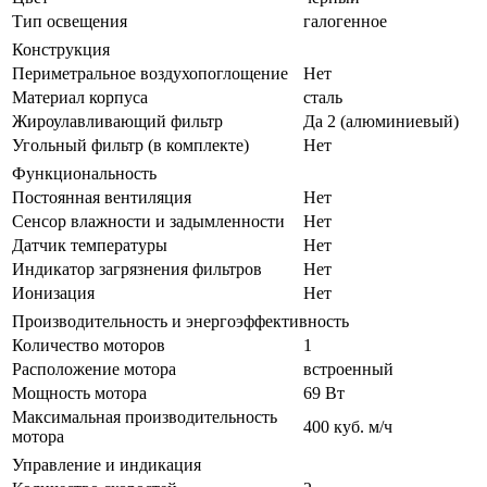
Тип освещения
галогенное
Конструкция
Периметральное воздухопоглощение
Нет
Материал корпуса
сталь
Жироулавливающий фильтр
Да 2 (алюминиевый)
Угольный фильтр (в комплекте)
Нет
Функциональность
Постоянная вентиляция
Нет
Сенсор влажности и задымленности
Нет
Датчик температуры
Нет
Индикатор загрязнения фильтров
Нет
Ионизация
Нет
Производительность и энергоэффективность
Количество моторов
1
Расположение мотора
встроенный
Мощность мотора
69 Вт
Максимальная производительность
400 куб. м/ч
мотора
Управление и индикация