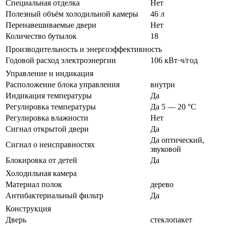
Специальная отделка
Нет
Полезный объём холодильной камеры
46 л
Перенавешиваемые двери
Нет
Количество бутылок
18
Производительность и энергоэффективность
Годовой расход электроэнергии
106 кВт·ч/год
Управление и индикация
Расположение блока управления
внутри
Индикация температуры
Да
Регулировка температуры
Да 5 — 20 °C
Регулировка влажности
Нет
Сигнал открытой двери
Да
Да оптический,
Сигнал о неисправностях
звуковой
Блокировка от детей
Да
Холодильная камера
Материал полок
дерево
Антибактериальный фильтр
Да
Конструкция
Дверь
стеклопакет