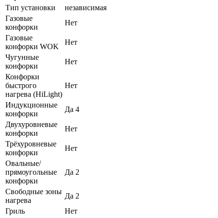
Тип установки
независимая
Газовые
Нет
конфорки
Газовые
Нет
конфорки WOK
Чугунные
Нет
конфорки
Конфорки
быстрого
Нет
нагрева (HiLight)
Индукционные
Да 4
конфорки
Двухуровневые
Нет
конфорки
Трёхуровневые
Нет
конфорки
Овальные/
прямоугольные
Да 2
конфорки
Свободные зоны
Да 2
нагрева
Гриль
Нет