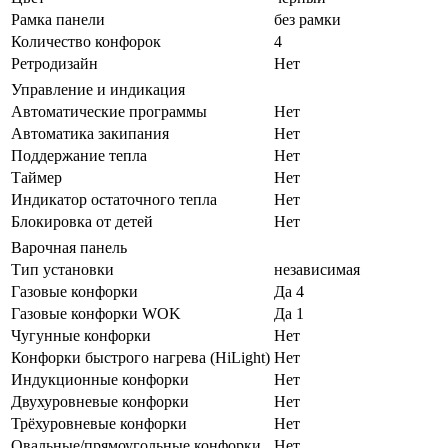
Рамка панели
без рамки
Количество конфорок
4
Ретродизайн
Нет
Управление и индикация
Автоматические программы
Нет
Автоматика закипания
Нет
Поддержание тепла
Нет
Таймер
Нет
Индикатор остаточного тепла
Нет
Блокировка от детей
Нет
Варочная панель
Тип установки
независимая
Газовые конфорки
Да 4
Газовые конфорки WOK
Да 1
Чугунные конфорки
Нет
Конфорки быстрого нагрева (HiLight)
Нет
Индукционные конфорки
Нет
Двухуровневые конфорки
Нет
Трёхуровневые конфорки
Нет
Овальные/прямоугольные конфорки
Нет