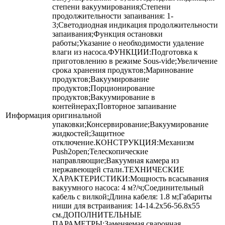
степени вакуумирования;Степени
продолжительности запаивания: 1-
3;Светодиодная индикация продолжительности
запаивания;Функция остановки
работы;Указание о необходимости удаление
влаги из насоса.ФУНКЦИИ:Подготовка к
приготовлению в режиме Sous-vide;Увеличение
срока хранения продуктов;Маринование
продуктов;Вакуумирование
продуктов;Порционирование
продуктов;Вакуумирование в
контейнерах;Повторное запаивание
Информация
оригинальной
упаковки;Консервирование;Вакуумирование
жидкостей;Защитное
отключение.КОНСТРУКЦИЯ:Механизм
Push2open;Телескопические
направляющие;Вакуумная камера из
нержавеющей стали.ТЕХНИЧЕСКИЕ
ХАРАКТЕРИСТИКИ:Мощность всасывания
вакуумного насоса: 4 м?/ч;Соединительный
кабель с вилкой;Длина кабеля: 1.8 м;Габариты
ниши для встраивания: 14-14.2х56-56.8х55
см.ДОПОЛНИТЕЛЬНЫЕ
ПАРАМЕТРЫ:Заменяемая сварочная