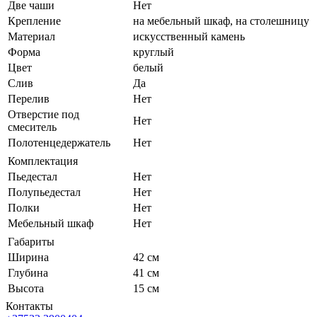
Две чаши
Нет
Крепление
на мебельный шкаф, на столешницу
Материал
искусственный камень
Форма
круглый
Цвет
белый
Слив
Да
Перелив
Нет
Отверстие под
Нет
смеситель
Полотенцедержатель
Нет
Комплектация
Пьедестал
Нет
Полупьедестал
Нет
Полки
Нет
Мебельный шкаф
Нет
Габариты
Ширина
42 см
Глубина
41 см
Высота
15 см
Контакты