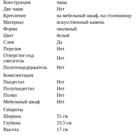
Конструкция
чаша
Две чаши
Нет
Крепление
на мебельный шкаф, на столешницу
Материал
искусственный камень
Форма
овальный
Цвет
белый
Слив
Да
Перелив
Нет
Отверстие под
Нет
смеситель
Полотенцедержатель
Нет
Комплектация
Пьедестал
Нет
Полупьедестал
Нет
Полки
Нет
Мебельный шкаф
Нет
Габариты
Ширина
55 см
Глубина
33.5 см
Высота
17 см