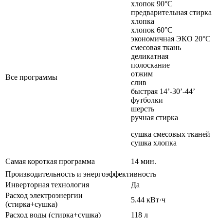
хлопок 90°С
предварительная стирка
хлопка
хлопок 60°С
экономичная ЭКО 20°С
смесовая ткань
деликатная
полоскание
отжим
Все программы
слив
быстрая 14’-30’-44’
футболки
шерсть
ручная стирка
сушка смесовых тканей
сушка хлопка
Самая короткая программа
14 мин.
Производительность и энергоэффективность
Инверторная технология
Да
Расход электроэнергии
5.44 кВт·ч
(стирка+сушка)
Расход воды (стирка+сушка)
118 л