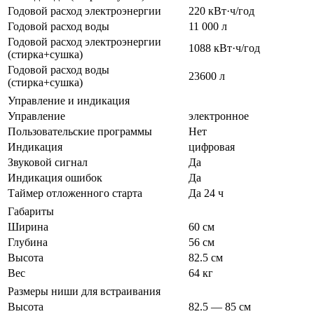
Годовой расход электроэнергии
220 кВт·ч/год
Годовой расход воды
11 000 л
Годовой расход электроэнергии
1088 кВт·ч/год
(стирка+сушка)
Годовой расход воды
23600 л
(стирка+сушка)
Управление и индикация
Управление
электронное
Пользовательские программы
Нет
Индикация
цифровая
Звуковой сигнал
Да
Индикация ошибок
Да
Таймер отложенного старта
Да 24 ч
Габариты
Ширина
60 см
Глубина
56 см
Высота
82.5 см
Вес
64 кг
Размеры ниши для встраивания
Высота
82.5 — 85 см