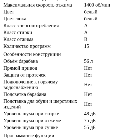
Максимальная скорость отжима
1400 об/мин
Цвет
белый
Цвет люка
белый
Класс энергопотребления
A
Класс стирки
A
Класс отжима
B
Количество программ
15
Особенности конструкции
Объём барабана
56 л
Прямой привод
Нет
Защита от протечек
Нет
Подключение к горячему
Нет
водоснабжению
Подсветка барабана
Нет
Подставка для обуви и шерстяных
Нет
изделий
Уровень шума при стирке
48 дБ
Уровень шума при отжиме
75 дБ
Уровень шума при сушке
55 дБ
Программные функции