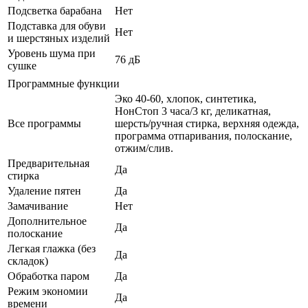
Подсветка барабана
Нет
Подставка для обуви
Нет
и шерстяных изделий
Уровень шума при
76 дБ
сушке
Программные функции
Эко 40-60, хлопок, синтетика,
НонСтоп 3 часа/3 кг, деликатная,
Все программы
шерсть/ручная стирка, верхняя одежда,
программа отпаривания, полоскание,
отжим/слив.
Предварительная
Да
стирка
Удаление пятен
Да
Замачивание
Нет
Дополнительное
Да
полоскание
Легкая глажка (без
Да
складок)
Обработка паром
Да
Режим экономии
Да
времени