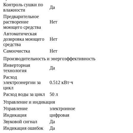
Контроль сушки по
Да
влажности
Предварительное
растворение
Нет
моющего средства
Автоматическая
дозировка моющего
Нет
средства
Самоочистка
Нет
Производительность и энергоэффективность
Инверторная
Да
технология
Расход
электроэнергии за
0.512 кВт·ч
цикл
Расход воды за цикл
50 л
Управление и индикация
Управление
электронное
Индикация
цифровая
Звуковой сигнал
Да
Индикация ошибок
Да