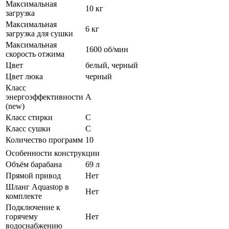
Максимальная
10 кг
загрузка
Максимальная
6 кг
загрузка для сушки
Максимальная
1600 об/мин
скорость отжима
Цвет
белый, черный
Цвет люка
черный
Класс
энергоэффективности
A
(new)
Класс стирки
C
Класс сушки
C
Количество программ
10
Особенности конструкции
Объём барабана
69 л
Прямой привод
Нет
Шланг Aquastop в
Нет
комплекте
Подключение к
горячему
Нет
водоснабжению