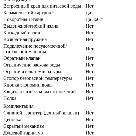
Встроенный кран для питьевой воды
Нет
Керамический картридж
Да
Поворотный излив
Да 360 °
Выдвижной/гибкий излив
Нет
Каскадный излив
Нет
Возвратная пружина
Нет
Подключение посудомоечной/
Нет
стиральной машины
Обратный клапан
Нет
Ограничение расхода воды
Нет
Ограничитель температуры
Нет
Стопор безопасной температуры
Нет
Кнопка экономии воды
Нет
Защита от известковых отложений
Нет
Полка
Нет
Комплектация
Сливной гарнитур (донный клапан)
Нет
Цепочка
Нет
Скрытый механизм
Нет
Душевой гарнитур
Нет