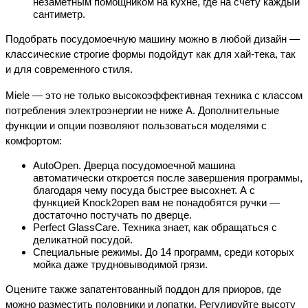
незаметным помощником на кухне, где на счету каждый 
сантиметр.
Подобрать посудомоечную машину можно в любой дизайн — 
классические строгие формы подойдут как для хай-тека, так 
и для современного стиля.
Miele — это не только высокоэффективная техника с классом 
потребления электроэнергии не ниже А. Дополнительные 
функции и опции позволяют пользоваться моделями с 
комфортом:
AutoOpen. Дверца посудомоечной машина 
автоматически откроется после завершения программы, 
благодаря чему посуда быстрее высохнет. А с 
функцией Knock2open вам не понадобятся ручки — 
достаточно постучать по дверце.
Perfect GlassCare. Техника знает, как обращаться с 
деликатной посудой.
Специальные режимы. До 14 программ, среди которых 
мойка даже трудновыводимой грязи.
Оцените также запатентованный поддон для приоров, где 
можно разместить половники и лопатки. Регулируйте высоту 