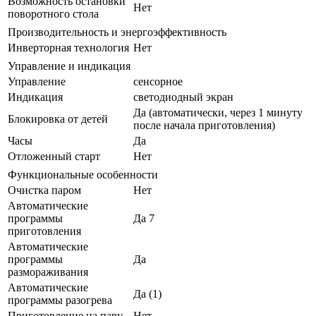
Возможность остановки
Нет
поворотного стола
Производительность и энергоэффективность
Инверторная технология
Нет
Управление и индикация
Управление
сенсорное
Индикация
светодиодный экран
Да (автоматически, через 1 минуту
Блокировка от детей
после начала приготовления)
Часы
Да
Отложенный старт
Нет
Функциональные особенности
Очистка паром
Нет
Автоматические
программы
Да 7
приготовления
Автоматические
программы
Да
размораживания
Автоматические
Да (1)
программы разогрева
Приготовление на пару
Нет