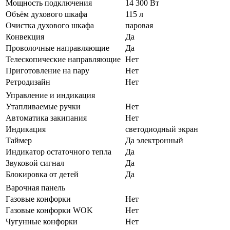
Мощность подключения
14 300 Вт
Объём духового шкафа
115 л
Очистка духового шкафа
паровая
Конвекция
Да
Проволочные направляющие
Да
Телескопические направляющие
Нет
Приготовление на пару
Нет
Ретродизайн
Нет
Управление и индикация
Утапливаемые ручки
Нет
Автоматика закипания
Нет
Индикация
светодиодный экран
Таймер
Да электронный
Индикатор остаточного тепла
Да
Звуковой сигнал
Да
Блокировка от детей
Да
Варочная панель
Газовые конфорки
Нет
Газовые конфорки WOK
Нет
Чугунные конфорки
Нет