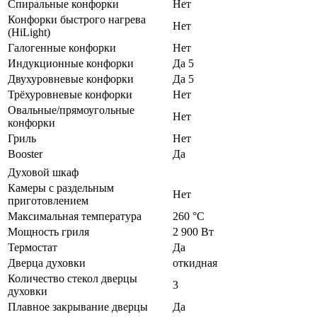
Спиральные конфорки
Нет
Конфорки быстрого нагрева
Нет
(HiLight)
Галогенные конфорки
Нет
Индукционные конфорки
Да 5
Двухуровневые конфорки
Да 5
Трёхуровневые конфорки
Нет
Овальные/прямоугольные
Нет
конфорки
Гриль
Нет
Booster
Да
Духовой шкаф
Камеры с раздельным
Нет
приготовлением
Максимальная температура
260 °C
Мощность гриля
2 900 Вт
Термостат
Да
Дверца духовки
откидная
Количество стекол дверцы
3
духовки
Плавное закрывание дверцы
Да