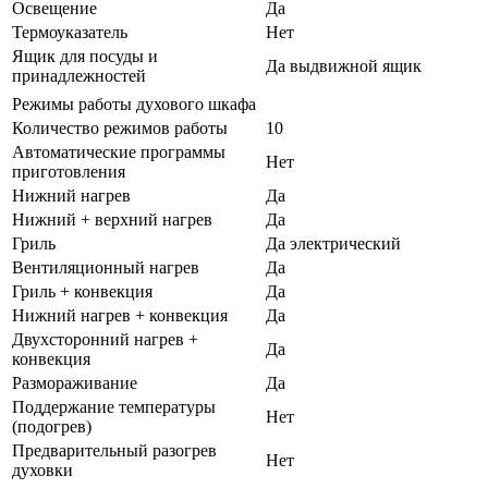
Освещение
Да
Термоуказатель
Нет
Ящик для посуды и
Да выдвижной ящик
принадлежностей
Режимы работы духового шкафа
Количество режимов работы
10
Автоматические программы
Нет
приготовления
Нижний нагрев
Да
Нижний + верхний нагрев
Да
Гриль
Да электрический
Вентиляционный нагрев
Да
Гриль + конвекция
Да
Нижний нагрев + конвекция
Да
Двухсторонний нагрев +
Да
конвекция
Размораживание
Да
Поддержание температуры
Нет
(подогрев)
Предварительный разогрев
Нет
духовки