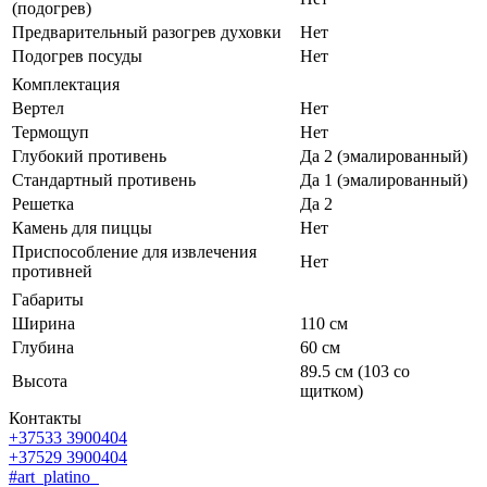
(подогрев)
Предварительный разогрев духовки
Нет
Подогрев посуды
Нет
Комплектация
Вертел
Нет
Термощуп
Нет
Глубокий противень
Да 2 (эмалированный)
Стандартный противень
Да 1 (эмалированный)
Решетка
Да 2
Камень для пиццы
Нет
Приспособление для извлечения
Нет
противней
Габариты
Ширина
110 см
Глубина
60 см
89.5 см (103 со
Высота
щитком)
Контакты
+37533 3900404
+37529 3900404
#art_platino