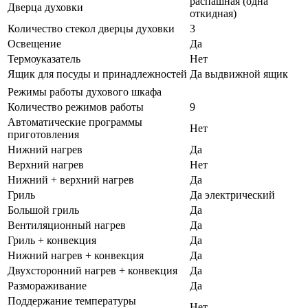
распашная (одна
Дверца духовки
откидная)
Количество стекол дверцы духовки
3
Освещение
Да
Термоуказатель
Нет
Ящик для посуды и принадлежностей
Да выдвижной ящик
Режимы работы духового шкафа
Количество режимов работы
9
Автоматические программы
Нет
приготовления
Нижний нагрев
Да
Верхний нагрев
Нет
Нижний + верхний нагрев
Да
Гриль
Да электрический
Большой гриль
Да
Вентиляционный нагрев
Да
Гриль + конвекция
Да
Нижний нагрев + конвекция
Да
Двухсторонний нагрев + конвекция
Да
Размораживание
Да
Поддержание температуры
Нет