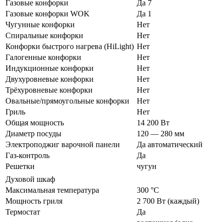
Газовые конфорки
Да 7
Газовые конфорки WOK
Да 1
Чугунные конфорки
Нет
Спиральные конфорки
Нет
Конфорки быстрого нагрева (HiLight)
Нет
Галогенные конфорки
Нет
Индукционные конфорки
Нет
Двухуровневые конфорки
Нет
Трёхуровневые конфорки
Нет
Овальные/прямоугольные конфорки
Нет
Гриль
Нет
Общая мощность
14 200 Вт
Диаметр посуды
120 — 280 мм
Электроподжиг варочной панели
Да автоматический
Газ-контроль
Да
Решетки
чугун
Духовой шкаф
Максимальная температура
300 °C
Мощность гриля
2 700 Вт (каждый)
Термостат
Да