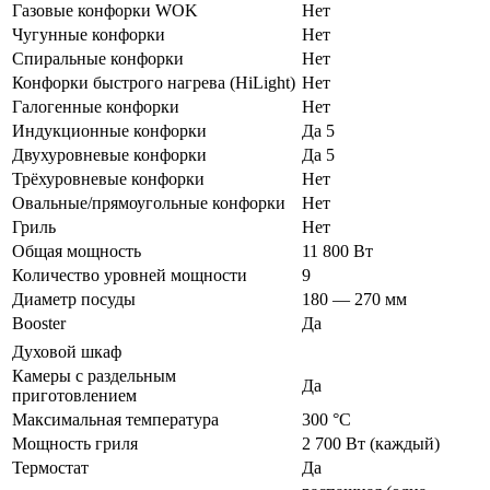
Газовые конфорки WOK
Нет
Чугунные конфорки
Нет
Спиральные конфорки
Нет
Конфорки быстрого нагрева (HiLight)
Нет
Галогенные конфорки
Нет
Индукционные конфорки
Да 5
Двухуровневые конфорки
Да 5
Трёхуровневые конфорки
Нет
Овальные/прямоугольные конфорки
Нет
Гриль
Нет
Общая мощность
11 800 Вт
Количество уровней мощности
9
Диаметр посуды
180 — 270 мм
Booster
Да
Духовой шкаф
Камеры с раздельным
Да
приготовлением
Максимальная температура
300 °C
Мощность гриля
2 700 Вт (каждый)
Термостат
Да