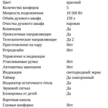
Цвет
красный
Количество конфорок
5
Мощность подключения
19 500 Вт
Объём духового шкафа
159 л
Очистка духового шкафа
паровая
Конвекция
Да
Проволочные направляющие
Да
Телескопические направляющие
Да 2
Приготовление на пару
Нет
Ретродизайн
Нет
Управление и индикация
Утапливаемые ручки
Нет
Автоматика закипания
Нет
Индикация
светодиодный экран
Таймер
Да электронный
Индикатор остаточного тепла
Да
Звуковой сигнал
Да
Блокировка от детей
Да
Варочная панель
Газовые конфорки
Нет