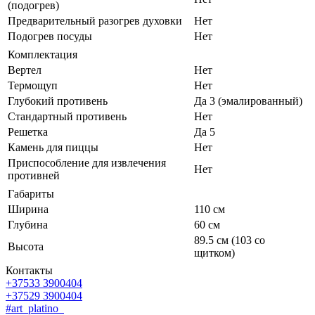
(подогрев)
Предварительный разогрев духовки
Нет
Подогрев посуды
Нет
Комплектация
Вертел
Нет
Термощуп
Нет
Глубокий противень
Да 3 (эмалированный)
Стандартный противень
Нет
Решетка
Да 5
Камень для пиццы
Нет
Приспособление для извлечения
Нет
противней
Габариты
Ширина
110 см
Глубина
60 см
89.5 см (103 со
Высота
щитком)
Контакты
+37533 3900404
+37529 3900404
#art_platino