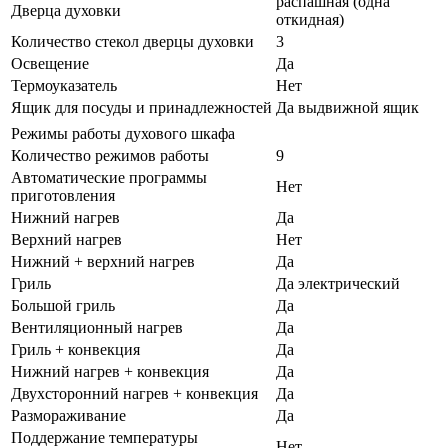
распашная (одна
Дверца духовки
откидная)
Количество стекол дверцы духовки
3
Освещение
Да
Термоуказатель
Нет
Ящик для посуды и принадлежностей
Да выдвижной ящик
Режимы работы духового шкафа
Количество режимов работы
9
Автоматические программы
Нет
приготовления
Нижний нагрев
Да
Верхний нагрев
Нет
Нижний + верхний нагрев
Да
Гриль
Да электрический
Большой гриль
Да
Вентиляционный нагрев
Да
Гриль + конвекция
Да
Нижний нагрев + конвекция
Да
Двухсторонний нагрев + конвекция
Да
Размораживание
Да
Поддержание температуры
Нет