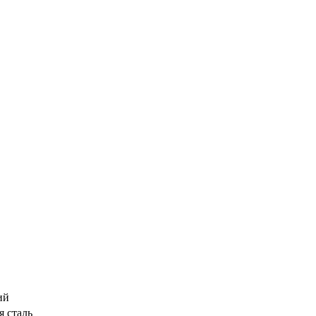
ий
 сталь