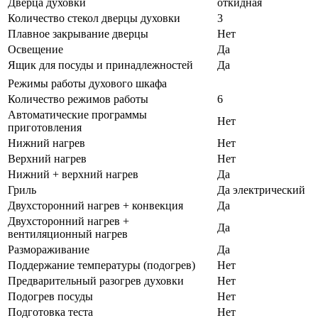
Дверца духовки
откидная
Количество стекол дверцы духовки
3
Плавное закрывание дверцы
Нет
Освещение
Да
Ящик для посуды и принадлежностей
Да
Режимы работы духового шкафа
Количество режимов работы
6
Автоматические программы
Нет
приготовления
Нижний нагрев
Нет
Верхний нагрев
Нет
Нижний + верхний нагрев
Да
Гриль
Да электрический
Двухсторонний нагрев + конвекция
Да
Двухсторонний нагрев +
Да
вентиляционный нагрев
Размораживание
Да
Поддержание температуры (подогрев)
Нет
Предварительный разогрев духовки
Нет
Подогрев посуды
Нет
Подготовка теста
Нет