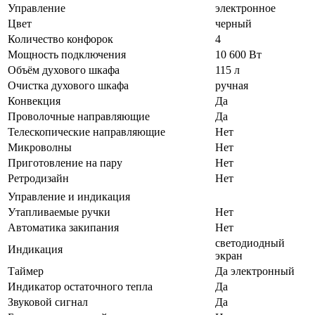
Управление
электронное
Цвет
черный
Количество конфорок
4
Мощность подключения
10 600 Вт
Объём духового шкафа
115 л
Очистка духового шкафа
ручная
Конвекция
Да
Проволочные направляющие
Да
Телескопические направляющие
Нет
Микроволны
Нет
Приготовление на пару
Нет
Ретродизайн
Нет
Управление и индикация
Утапливаемые ручки
Нет
Автоматика закипания
Нет
светодиодный
Индикация
экран
Таймер
Да электронный
Индикатор остаточного тепла
Да
Звуковой сигнал
Да