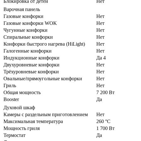
Блокировка от детей
Нет
Варочная панель
Газовые конфорки
Нет
Газовые конфорки WOK
Нет
Чугунные конфорки
Нет
Спиральные конфорки
Нет
Конфорки быстрого нагрева (HiLight)
Нет
Галогенные конфорки
Нет
Индукционные конфорки
Да 4
Двухуровневые конфорки
Нет
Трёхуровневые конфорки
Нет
Овальные/прямоугольные конфорки
Нет
Гриль
Нет
Общая мощность
7 200 Вт
Booster
Да
Духовой шкаф
Камеры с раздельным приготовлением
Нет
Максимальная температура
260 °C
Мощность гриля
1 700 Вт
Термостат
Да