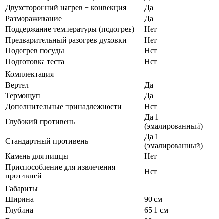
Двухсторонний нагрев + конвекция
Да
Размораживание
Да
Поддержание температуры (подогрев)
Нет
Предварительный разогрев духовки
Нет
Подогрев посуды
Нет
Подготовка теста
Нет
Комплектация
Вертел
Да
Термощуп
Да
Дополнительные принадлежности
Нет
Да 1
Глубокий противень
(эмалированный)
Да 1
Стандартный противень
(эмалированный)
Камень для пиццы
Нет
Приспособление для извлечения
Нет
противней
Габариты
Ширина
90 см
Глубина
65.1 см