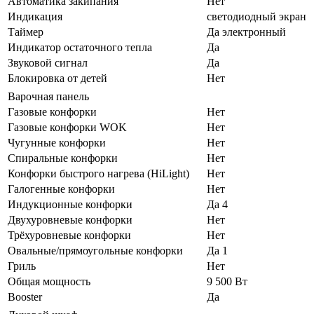
Автоматика закипания
Нет
Индикация
светодиодный экран
Таймер
Да электронный
Индикатор остаточного тепла
Да
Звуковой сигнал
Да
Блокировка от детей
Нет
Варочная панель
Газовые конфорки
Нет
Газовые конфорки WOK
Нет
Чугунные конфорки
Нет
Спиральные конфорки
Нет
Конфорки быстрого нагрева (HiLight)
Нет
Галогенные конфорки
Нет
Индукционные конфорки
Да 4
Двухуровневые конфорки
Нет
Трёхуровневые конфорки
Нет
Овальные/прямоугольные конфорки
Да 1
Гриль
Нет
Общая мощность
9 500 Вт
Booster
Да