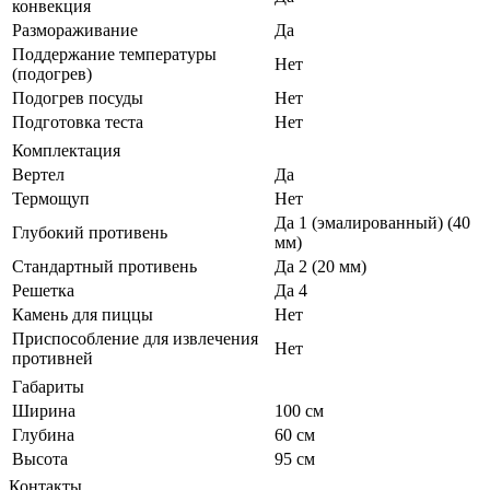
конвекция
Размораживание
Да
Поддержание температуры
Нет
(подогрев)
Подогрев посуды
Нет
Подготовка теста
Нет
Комплектация
Вертел
Да
Термощуп
Нет
Да 1 (эмалированный) (40
Глубокий противень
мм)
Стандартный противень
Да 2 (20 мм)
Решетка
Да 4
Камень для пиццы
Нет
Приспособление для извлечения
Нет
противней
Габариты
Ширина
100 см
Глубина
60 см
Высота
95 см
Контакты