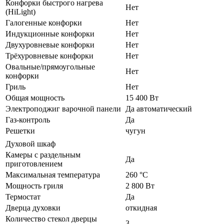
Конфорки быстрого нагрева
Нет
(HiLight)
Галогенные конфорки
Нет
Индукционные конфорки
Нет
Двухуровневые конфорки
Нет
Трёхуровневые конфорки
Нет
Овальные/прямоугольные
Нет
конфорки
Гриль
Нет
Общая мощность
15 400 Вт
Электроподжиг варочной панели
Да автоматический
Газ-контроль
Да
Решетки
чугун
Духовой шкаф
Камеры с раздельным
Да
приготовлением
Максимальная температура
260 °C
Мощность гриля
2 800 Вт
Термостат
Да
Дверца духовки
откидная
Количество стекол дверцы
3