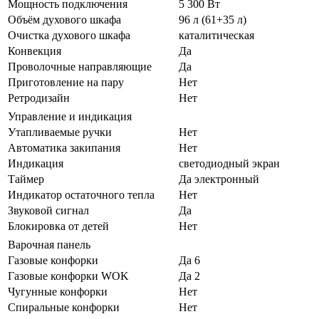
Мощность подключения
5 300 Вт
Объём духового шкафа
96 л (61+35 л)
Очистка духового шкафа
каталитическая
Конвекция
Да
Проволочные направляющие
Да
Приготовление на пару
Нет
Ретродизайн
Нет
Управление и индикация
Утапливаемые ручки
Нет
Автоматика закипания
Нет
Индикация
светодиодный экран
Таймер
Да электронный
Индикатор остаточного тепла
Нет
Звуковой сигнал
Да
Блокировка от детей
Нет
Варочная панель
Газовые конфорки
Да 6
Газовые конфорки WOK
Да 2
Чугунные конфорки
Нет
Спиральные конфорки
Нет