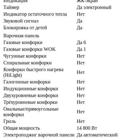
Индикация
ЖК-экран
Таймер
Да электронный
Индикатор остаточного тепла
Нет
Звуковой сигнал
Да
Блокировка от детей
Да
Варочная панель
Газовые конфорки
Да 6
Газовые конфорки WOK
Да 1
Чугунные конфорки
Нет
Спиральные конфорки
Нет
Конфорки быстрого нагрева
Нет
(HiLight)
Галогенные конфорки
Нет
Индукционные конфорки
Нет
Двухуровневые конфорки
Нет
Трёхуровневые конфорки
Нет
Овальные/прямоугольные
Нет
конфорки
Гриль
Нет
Общая мощность
14 800 Вт
Электроподжиг варочной панели
Да автоматический