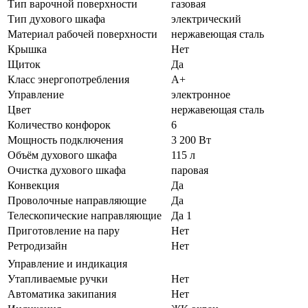
Тип варочной поверхности
газовая
Тип духового шкафа
электрический
Материал рабочей поверхности
нержавеющая сталь
Крышка
Нет
Щиток
Да
Класс энергопотребления
A+
Управление
электронное
Цвет
нержавеющая сталь
Количество конфорок
6
Мощность подключения
3 200 Вт
Объём духового шкафа
115 л
Очистка духового шкафа
паровая
Конвекция
Да
Проволочные направляющие
Да
Телескопические направляющие
Да 1
Приготовление на пару
Нет
Ретродизайн
Нет
Управление и индикация
Утапливаемые ручки
Нет
Автоматика закипания
Нет