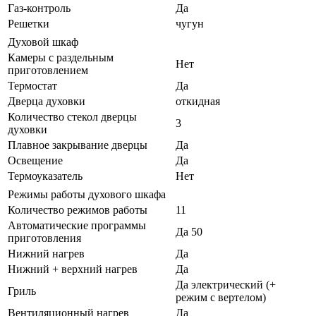
Газ-контроль
Да
Решетки
чугун
Духовой шкаф
Камеры с раздельным
Нет
приготовлением
Термостат
Да
Дверца духовки
откидная
Количество стекол дверцы
3
духовки
Плавное закрывание дверцы
Да
Освещение
Да
Термоуказатель
Нет
Режимы работы духового шкафа
Количество режимов работы
11
Автоматические программы
Да 50
приготовления
Нижний нагрев
Да
Нижний + верхний нагрев
Да
Да электрический (+
Гриль
режим с вертелом)
Вентиляционный нагрев
Да