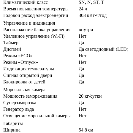
Климатический класс
SN, N, ST, T
Время повышения температуры
24 ч
Годовой расход электроэнергии
303 кВт·ч/год
Управление и индикация
Расположение блока управления
внутри
Удаленное управление (Wi-Fi)
Нет
Таймер
Да
Дисплей
Да светодиодный (LED)
Режим «ECO»
Нет
Режим «Отпуск»
Нет
Индикация температуры
Да
Сигнал открытой двери
Да
Блокировка от детей
Да
Морозильная камера
Мощность замораживания
20 кг/сутки
Суперзаморозка
Да
Генератор льда
Нет
Освещение морозильной камеры
Нет
Габариты
Ширина
54.8 см