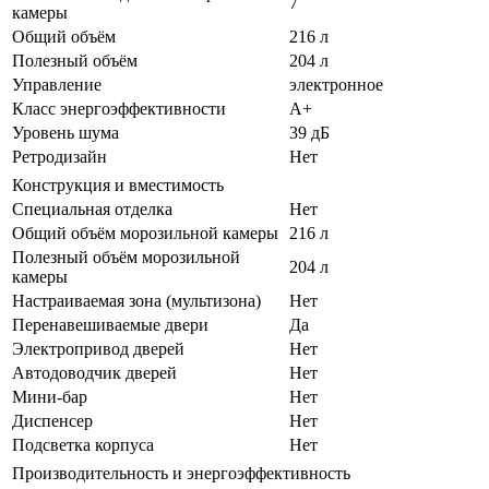
7
камеры
Общий объём
216 л
Полезный объём
204 л
Управление
электронное
Класс энергоэффективности
A+
Уровень шума
39 дБ
Ретродизайн
Нет
Конструкция и вместимость
Специальная отделка
Нет
Общий объём морозильной камеры
216 л
Полезный объём морозильной
204 л
камеры
Настраиваемая зона (мультизона)
Нет
Перенавешиваемые двери
Да
Электропривод дверей
Нет
Автодоводчик дверей
Нет
Мини-бар
Нет
Диспенсер
Нет
Подсветка корпуса
Нет
Производительность и энергоэффективность