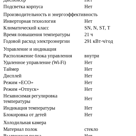
Подсветка корпуса
Нет
Производительность и энергоэффективность
Инверторная технология
Нет
Климатический класс
SN, N, ST, T
Время повышения температуры
21 ч
Годовой расход электроэнергии
291 кВт·ч/год
Управление и индикация
Расположение блока управления
внутри
Удаленное управление (Wi-Fi)
Нет
Таймер
Нет
Дисплей
Нет
Режим «ECO»
Нет
Режим «Отпуск»
Нет
Независимая регулировка
Нет
температуры
Индикация температуры
Нет
Блокировка от детей
Нет
Холодильная камера
Материал полок
стекло
Выдвижная полка
Нет