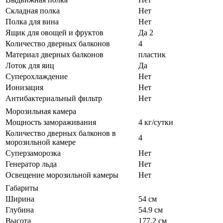
Складная полка
Нет
Полка для вина
Нет
Ящик для овощей и фруктов
Да 2
Количество дверных балконов
4
Материал дверных балконов
пластик
Лоток для яиц
Да
Суперохлаждение
Нет
Ионизация
Нет
Антибактериальный фильтр
Нет
Морозильная камера
Мощность замораживания
4 кг/сутки
Количество дверных балконов в
4
морозильной камере
Суперзаморозка
Нет
Генератор льда
Нет
Освещение морозильной камеры
Нет
Габариты
Ширина
54 см
Глубина
54.9 см
Высота
177.2 см