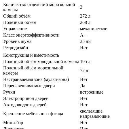
Количество отделений морозильной
3
камеры
Общий объём
272 л
Полезный объём
268 л
Управление
механическое
Класс энергоэффективности
A+
Уровень шума
35 дБ
Ретродизайн
Нет
Конструкция и вместимость
Полезный объём холодильной камеры
195 л
Полезный объём морозильной
72 л
камеры
Настраиваемая зона (мультизона)
Нет
Перенавешиваемые двери
Да
Ручки
встроенные
Электропривод дверей
Нет
Автодоводчик дверей
Нет
скользящие
Крепление мебельного фасада
направляющие
Мини-бар
Нет
Диспенсер
Нет