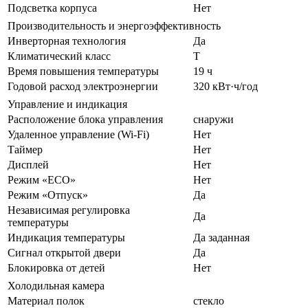
Подсветка корпуса
Нет
Производительность и энергоэффективность
Инверторная технология
Да
Климатический класс
T
Время повышения температуры
19 ч
Годовой расход электроэнергии
320 кВт·ч/год
Управление и индикация
Расположение блока управления
снаружи
Удаленное управление (Wi-Fi)
Нет
Таймер
Нет
Дисплей
Нет
Режим «ECO»
Нет
Режим «Отпуск»
Да
Независимая регулировка
Да
температуры
Индикация температуры
Да заданная
Сигнал открытой двери
Да
Блокировка от детей
Нет
Холодильная камера
Материал полок
стекло