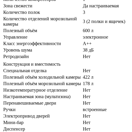
Зона свежести
Да настраиваемая
Количество полок
3
Количество отделений морозильной
3 (2 полки и ящичек)
камеры
Полезный объём
600 л
Управление
электронное
Класс энергоэффективности
A++
Уровень шума
38 дБ
Ретродизайн
Нет
Конструкция и вместимость
Специальная отделка
Нет
Полезный объём холодильной камеры
422 л
Полезный объём морозильной камеры
178 л
Низкотемпературное отделение
Нет
Настраиваемая зона (мультизона)
Нет
Перенавешиваемые двери
Нет
Ручки
встроенные
Электропривод дверей
Нет
Мини-бар
Нет
Диспенсер
Нет