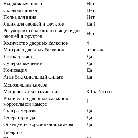
Выдвижная полка
Нет
Складная полка
Нет
Полка для вина
Нет
Ящик для овощей и фруктов
Да 1
Регулировка влажности в ящике для
Нет
овощей и фруктов
Количество дверных балконов
4
Материал дверных балконов
пластик
Лоток для яиц
Да
Суперохлаждение
Да
Ионизация
Да
Антибактериальный фильтр
Да
Морозильная камера
Мощность замораживания
8.1 кг/сутки
Количество дверных балконов в
1
морозильной камере
Суперзаморозка
Да
Генератор льда
Да
Освещение морозильной камеры
Да
Габариты