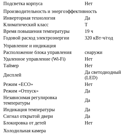
Подсветка корпуса
Нет
Производительность и энергоэффективность
Инверторная технология
Да
Климатический класс
T
Время повышения температуры
19 ч
Годовой расход электроэнергии
320 кВт·ч/год
Управление и индикация
Расположение блока управления
снаружи
Удаленное управление (Wi-Fi)
Нет
Таймер
Нет
Да светодиодный
Дисплей
(LED)
Режим «ECO»
Нет
Режим «Отпуск»
Да
Независимая регулировка
Да
температуры
Индикация температуры
Да
Сигнал открытой двери
Да
Блокировка от детей
Нет
Холодильная камера