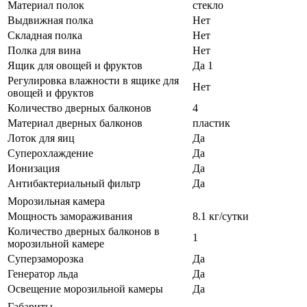
Материал полок
стекло
Выдвижная полка
Нет
Складная полка
Нет
Полка для вина
Нет
Ящик для овощей и фруктов
Да 1
Регулировка влажности в ящике для
Нет
овощей и фруктов
Количество дверных балконов
4
Материал дверных балконов
пластик
Лоток для яиц
Да
Суперохлаждение
Да
Ионизация
Да
Антибактериальный фильтр
Да
Морозильная камера
Мощность замораживания
8.1 кг/сутки
Количество дверных балконов в
1
морозильной камере
Суперзаморозка
Да
Генератор льда
Да
Освещение морозильной камеры
Да
Габариты