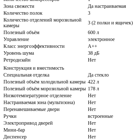
Зона свежести
Да настраиваемая
Количество полок
3
Количество отделений морозильной
3 (2 полки и ящичек)
камеры
Полезный объём
600 л
Управление
электронное
Класс энергоэффективности
A++
Уровень шума
38 дБ
Ретродизайн
Нет
Конструкция и вместимость
Специальная отделка
Да стекло
Полезный объём холодильной камеры
422 л
Полезный объём морозильной камеры
178 л
Низкотемпературное отделение
Нет
Настраиваемая зона (мультизона)
Нет
Перенавешиваемые двери
Нет
Ручки
встроенные
Электропривод дверей
Нет
Мини-бар
Нет
Диспенсер
Нет