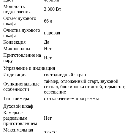
Мощность
3 300 Вт
подключения
Объём духового
66 л
шкафа
Очистка духового
паровая
шкафа
Конвекция
Да
Микроволны
Нет
Приготовление на
Нет
пару
Управление и индикация
Индикация
светодиодный экран
таймер, отложенный старт, звуковой
Функциональные
сигнал, блокировка от детей, термостат,
особенности
освещение
Тип таймера
с отключением программы
Духовой шкаф
Камеры с
раздельным
Нет
приготовлением
Максимальная
275 °C